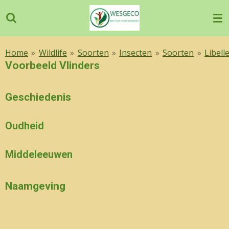
Ga
direct
naar
de
Home
»
Wildlife
»
Soorten
»
Insecten
»
Soorten
»
Libell
hoofdinhoud
Voorbeeld Vlinders
Geschiedenis
Oudheid
Middeleeuwen
Naamgeving