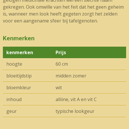
gelogen medicinale krachten wel een slechte naam
gekregen. Ook omwille van het feit dat het geen geheim
is, wanneer men look heeft gegeten zorgt het zelden
voor een aangename sfeer bij tafelgenoten.
Kenmerken
kenmerken
Prijs
hoogte
60 cm
bloeitijdstip
midden zomer
bloemkleur
wit
inhoud
alliine, vit A en vit C
geur
typische lookgeur