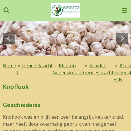
Ga
direct
naar
de
hoofdinhoud
Home
»
Geneeskracht
»
Planten
»
Kruiden
»
Krui
1
Geneeskracht
Geneeskracht
Genees
H-N
Knoflook
Geschiedenis
Knoflook was en blijft een zeer belangrijk keukenkruid,
maar heeft door overmatig gebruik van niet geheel