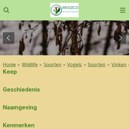
Ga
direct
naar
de
hoofdinhoud
Home
»
Wildlife
»
Soorten
»
Vogels
»
Soorten
»
Vinken
Keep
Geschiedenis
Naamgeving
Kenmerken