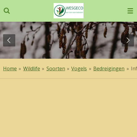
Ga
direct
naar
de
hoofdinhoud
Home
»
Wildlife
»
Soorten
»
Vogels
»
Bedreigingen
»
In