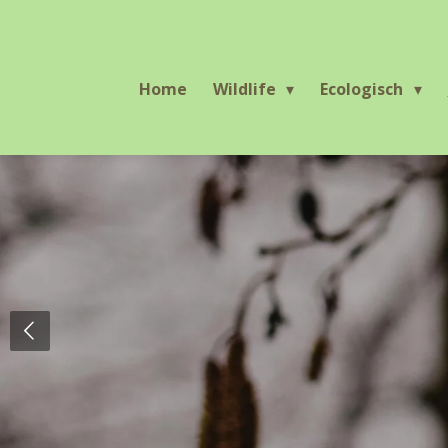
Ga
direct
naar
Home
Wildlife
Ecologisch
de
hoofdinhoud