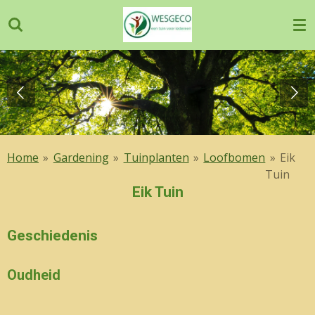
Ga
direct
naar
de
hoofdinhoud
Home
»
Gardening
»
Tuinplanten
»
Loofbomen
»
Eik
Tuin
Eik Tuin
Geschiedenis
Oudheid