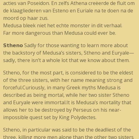
acties van Poseidon. En zelfs Athena creëerde de fluit om
de klaagliederen van Esteno en Euriale na te doen na de
moord op haar zus.
Medusa bleek niet het echte monster in dit verhaal.
Far more dangerous than Medusa could ever be.
𝗦𝘁𝗵𝗲𝗻𝗼
Sadly for those wanting to learn more about
the backstory of Medusa’s sisters, Stheno and Euryale—
sadly, there isn’t a whole lot that we know about them.
Stheno, for the most part, is considered to be the eldest
of the three sisters, with her name meaning strong and
forceful.
Curiously, in many Greek myths Medusa is
described as being mortal, while her two sister Stheno
and Euryale were immortal.
It is Medusa’s mortality that
allows her to be destroyed by Perseus on his near-
impossible quest set by King Polydectes.
Stheno, in particular was said to be the deadliest of the
three, killing more men alone than the other two sisters