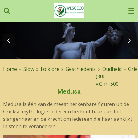
Ga
direct
naar
de
hoofdinhoud
Home
»
Slow
»
Folklore
»
Geschiedenis
»
Oudheid
»
Grie
(300
v.Chr.-500
Medusa
Medusa is één van de meest herkenbare figuren uit de
Griekse mythologie. Iedereen herkent haar aan het
slangenhaar en de kracht om iedereen die haar aankijkt
in steen te veranderen.