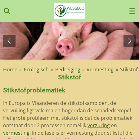
Ga
direct
naar
de
hoofdinhoud
Home
»
Ecologisch
»
Bedreiging
»
Vermesting
»
Stikstof
Stikstof
Stikstofproblematiek
In Europa is Vlaanderen de stikstofkampioen, de
vervuiling ligt vele malen hoger dan de schadedrempel.
Het grote probleem met stikstof is dat de problematiek
ontstaat door 2 processen namelijk
verzuring
en
vermesting
. In de fase is er vermesting door stikstof die