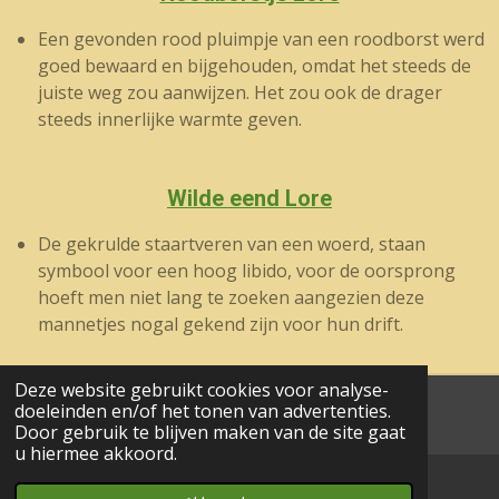
Een gevonden rood pluimpje van een roodborst werd
goed bewaard en bijgehouden, omdat het steeds de
juiste weg zou aanwijzen. Het zou ook de drager
steeds innerlijke warmte geven.
Wilde eend Lore
De gekrulde staartveren van een woerd, staan
symbool voor een hoog libido, voor de oorsprong
hoeft men niet lang te zoeken aangezien deze
mannetjes nogal gekend zijn voor hun drift.
Deze website gebruikt cookies voor analyse-
doeleinden en/of het tonen van advertenties.
aa© 2017 - 2024 wesgeco
Door gebruik te blijven maken van de site gaat
u hiermee akkoord.