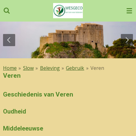
Ga
direct
naar
de
hoofdinhoud
Home
»
Slow
»
Beleving
»
Gebruik
»
Veren
Veren
Geschiedenis van Veren
Oudheid
Middeleeuwse