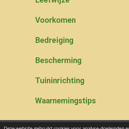
Leefwijze
Voorkomen
Bedreiging
Bescherming
Tuininrichting
Waarnemingstips
Deze website gebruikt cookies voor analyse-doeleinden en