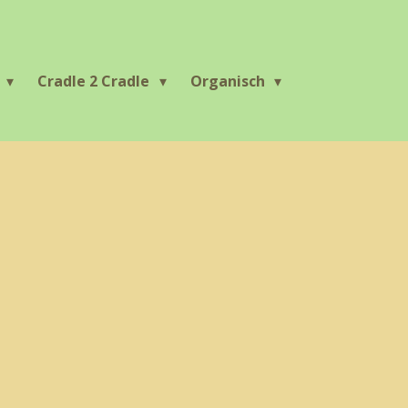
r
Cradle 2 Cradle
Organisch