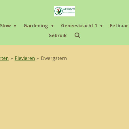
Slow
Gardening
Geneeskracht 1
Eetbaa
Gebruik
rten
»
Plevieren
»
Dwergstern