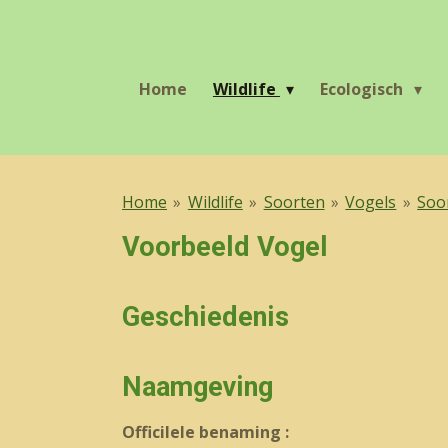
Ga
direct
naar
Home
Wildlife
Ecologisch
de
hoofdinhoud
Home
»
Wildlife
»
Soorten
»
Vogels
»
Soo
Voorbeeld Vogel
Geschiedenis
Naamgeving
OfficiIele benaming :