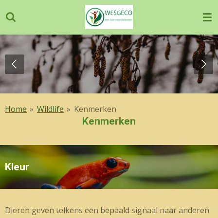
Ga
direct
naar
de
hoofdinhoud
Home
»
Wildlife
»
Kenmerken
Kenmerken
Kleur
Dieren geven telkens een bepaald signaal naar anderen