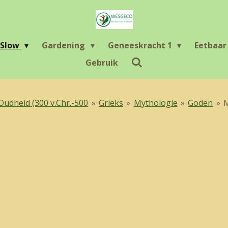
Slow
Gardening
Geneeskracht 1
Eetbaa
Gebruik
Oudheid (300 v.Chr.-500
»
Grieks
»
Mythologie
»
Goden
»