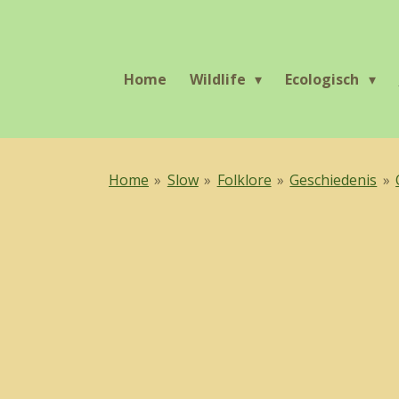
Ga
direct
naar
Home
Wildlife
Ecologisch
de
hoofdinhoud
Home
»
Slow
»
Folklore
»
Geschiedenis
»