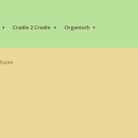
r
Cradle 2 Cradle
Organisch
Muzen