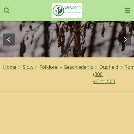
Ga
direct
naar
de
hoofdinhoud
Home
»
Slow
»
Folklore
»
Geschiedenis
»
Oudheid
»
Rom
(300
v.Chr.-500