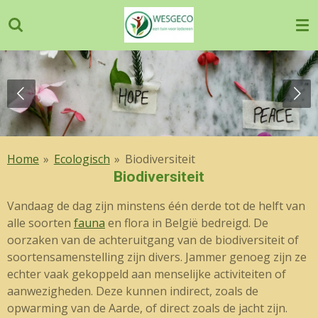
Ga
direct
naar
de
hoofdinhoud
Home
»
Ecologisch
»
Biodiversiteit
Biodiversiteit
Vandaag de dag zijn minstens één derde tot de helft van
alle soorten
fauna
en flora in België bedreigd. De
oorzaken van de achteruitgang van de biodiversiteit of
soortensamenstelling zijn divers. Jammer genoeg zijn ze
echter vaak gekoppeld aan menselijke activiteiten of
aanwezigheden. Deze kunnen indirect, zoals de
opwarming van de Aarde, of direct zoals de jacht zijn.