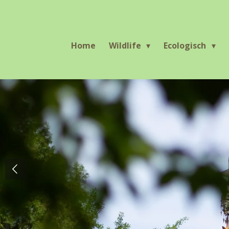
Ga
direct
naar
Home
Wildlife
Ecologisch
de
hoofdinhoud