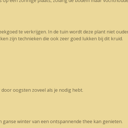
s op een zonnige plaats, zolang de bodem maar vochthoude
ekgoed te verkrijgen. In de tuin wordt deze plant niet ouder 
ken zijn technieken die ook zeer goed lukken bij dit kruid.
 door oogsten zoveel als je nodig hebt.
een ganse winter van een ontspannende thee kan genieten.