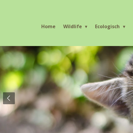
Ga
direct
naar
Home
Wildlife
Ecologisch
de
hoofdinhoud