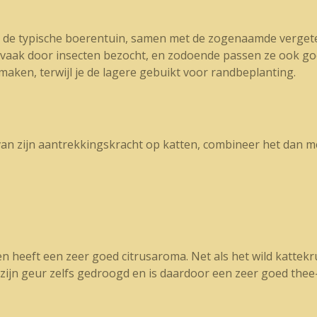
 in de typische boerentuin, samen met de zogenaamde verge
 vaak door insecten bezocht, en zodoende passen ze ook go
maken, terwijl je de lagere gebuikt voor randbeplanting.
van zijn aantrekkingskracht op katten, combineer het dan me
 en heeft een zeer goed citrusaroma. Net als het wild kattekru
ijn geur zelfs gedroogd en is daardoor een zeer goed thee-k