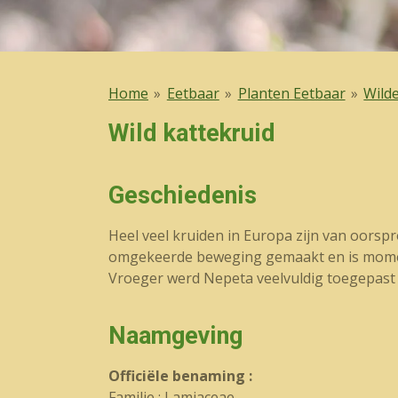
Home
»
Eetbaar
»
Planten Eetbaar
»
Wild
Wild kattekruid
Geschiedenis
Heel veel kruiden in Europa zijn van oorsp
omgekeerde beweging gemaakt en is momente
Vroeger werd Nepeta veelvuldig toegepast al
Naamgeving
Officiële benaming :
Familie : Lamiaceae