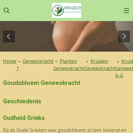
Ga
direct
naar
de
hoofdinhoud
Home
»
Geneeskracht
»
Planten
»
Kruiden
»
Krui
1
Geneeskracht
Geneeskracht
Genees
A-G
Goudsbloem Geneeskracht
Geschiedenis
Oudheid Grieks
Bij de Oude Grieken was goudsbloem al zeer bekend en