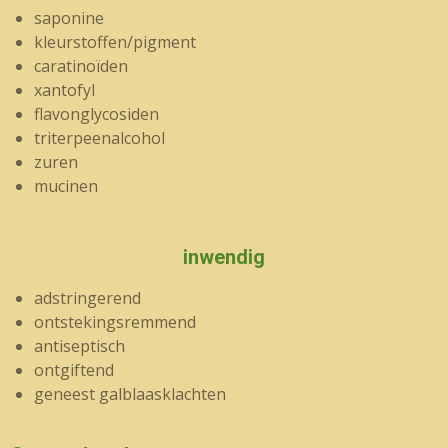
saponine
kleurstoffen/pigment
caratinoïden
xantofyl
flavonglycosiden
triterpeenalcohol
zuren
mucinen
inwendig
adstringerend
ontstekingsremmend
antiseptisch
ontgiftend
geneest galblaasklachten