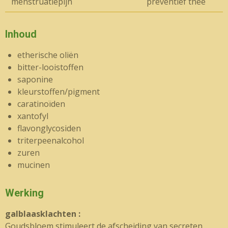
menstruatiepijn
preventief thee
Inhoud
etherische oliën
bitter-looistoffen
saponine
kleurstoffen/pigment
caratinoïden
xantofyl
flavonglycosiden
triterpeenalcohol
zuren
mucinen
Werking
galblaasklachten :
Goudsbloem stimuleert de afscheiding van secreten