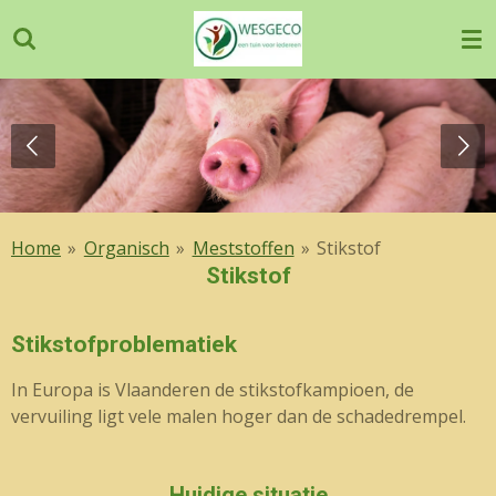
Ga
direct
naar
de
hoofdinhoud
Home
»
Organisch
»
Meststoffen
»
Stikstof
Stikstof
Stikstofproblematiek
In Europa is Vlaanderen de stikstofkampioen, de
vervuiling ligt vele malen hoger dan de schadedrempel.
Huidige situatie