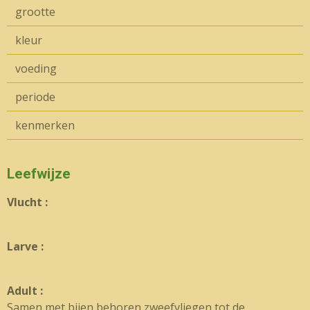
grootte
kleur
voeding
periode
kenmerken
Leefwijze
Vlucht :
Larve :
Adult :
Samen met bijen behoren zweefvliegen tot de