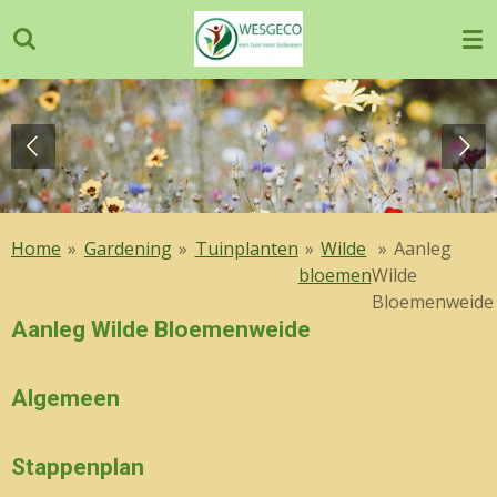
Ga
direct
naar
de
hoofdinhoud
Home
»
Gardening
»
Tuinplanten
»
Wilde
»
Aanleg
bloemen
Wilde
Bloemenweide
Aanleg Wilde Bloemenweide
Algemeen
Stappenplan