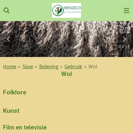
Ga
direct
naar
de
hoofdinhoud
Home
»
Slow
»
Beleving
»
Gebruik
»
Wol
Wol
Folklore
Kunst
Film en televisie