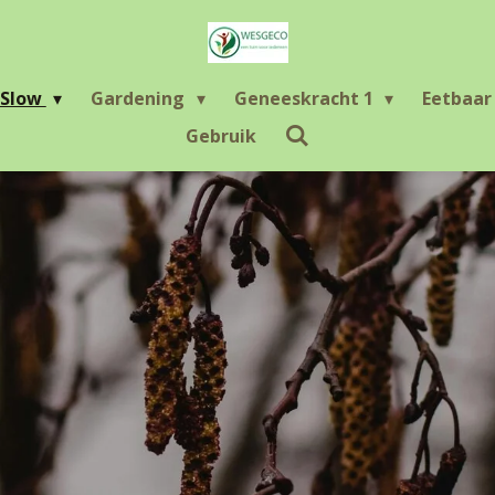
Slow
Gardening
Geneeskracht 1
Eetbaa
Gebruik