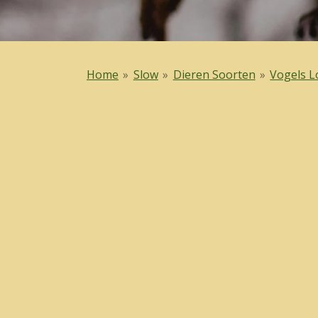
Home
»
Slow
»
Dieren Soorten
»
Vogels L