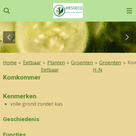
Ga
direct
naar
de
hoofdinhoud
Home
»
Eetbaar
»
Planten
»
Groenten
»
Groenten
»
Ko
Eetbaar
H-N
Komkommer
Kenmerken
volle grond zonder kas
Geschiedenis
Functies