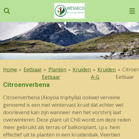
Ga
direct
naar
de
hoofdinhoud
Home
»
Eetbaar
»
Planten
»
Kruiden
»
Kruiden
»
Citroe
Eetbaar
A-G
Eetbaar
Citroenverbena
Citroenverbena (Aloysia triphylla) ookwel verveine
genoemd is een niet wintervast kruid dat echter wel
doorlevend kan zijn wanneer men het vorstvrij laat
overwinteren. Deze plant uit Chili wordt om deze reden
meer gebruikt als terras-of balkonplant, i.p.v. hem
effectief uit te planten in een kruidenbak. Veertien