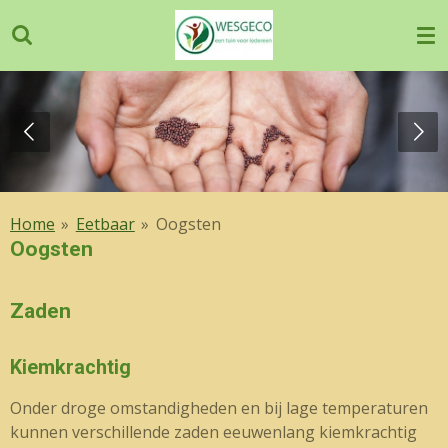
Ga
direct
naar
de
hoofdinhoud
Home
»
Eetbaar
»
Oogsten
Oogsten
Zaden
Kiemkrachtig
Onder droge omstandigheden en bij lage temperaturen
kunnen verschillende zaden eeuwenlang kiemkrachtig