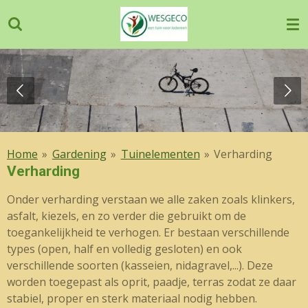
Ga
direct
naar
de
hoofdinhoud
Home
»
Gardening
»
Tuinelementen
»
Verharding
Verharding
Onder verharding verstaan we alle zaken zoals klinkers,
asfalt, kiezels, en zo verder die gebruikt om de
toegankelijkheid te verhogen. Er bestaan verschillende
types (open, half en volledig gesloten) en ook
verschillende soorten (kasseien, nidagravel,...). Deze
worden toegepast als oprit, paadje, terras zodat ze daar
stabiel, proper en sterk materiaal nodig hebben.