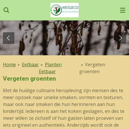
Ga
direct
naar
de
hoofdinhoud
Home
»
Eetbaar
»
Planten
»
Vergeten
Eetbaar
groenten
Vergeten groenten
Met de huidige culinaire heropleving zijn mensen des te
meer opzoek naar unieke smaken, vormen en texturen,
maar ook naar smaken die hun herinneren aan hun
kindertijd. Iedereen is aan het koken geslagen, en des te
meer willen ze zichzelf of hun gasten laten proeven van
iets origineel en authentieks. Anderzijds wordt ook de