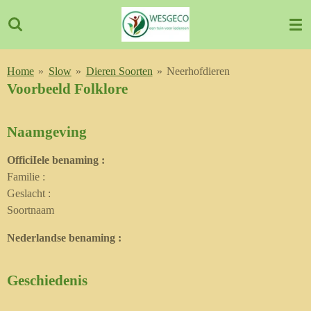
Ga
direct
naar
de
Home
»
Slow
»
Dieren Soorten
»
Neerhofdieren
hoofdinhoud
Voorbeeld Folklore
Naamgeving
OfficiIele benaming :
Familie :
Geslacht :
Soortnaam
Nederlandse benaming :
Geschiedenis