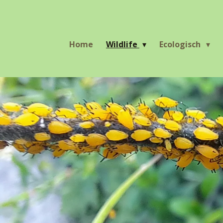
Ga
direct
naar
Home
Wildlife
Ecologisch
de
hoofdinhoud