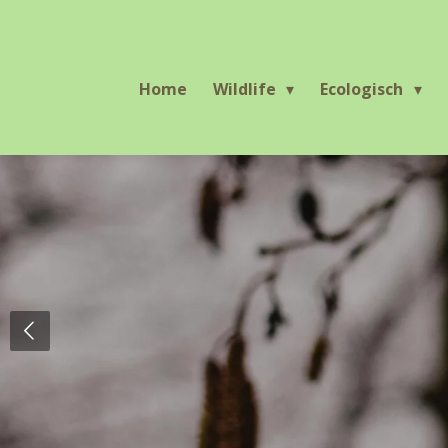
Ga
direct
naar
Home
Wildlife
Ecologisch
de
hoofdinhoud