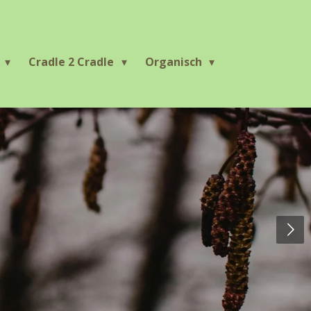
r
Cradle 2 Cradle
Organisch