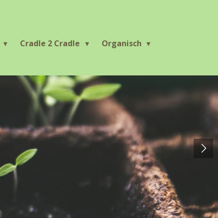
r
Cradle 2 Cradle
Organisch