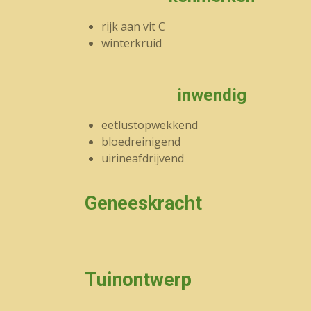
rijk aan vit C
winterkruid
inwendig
eetlustopwekkend
bloedreinigend
uirineafdrijvend
Geneeskracht
Tuinontwerp