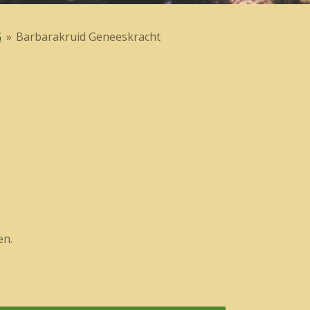
G
»
Barbarakruid Geneeskracht
en.