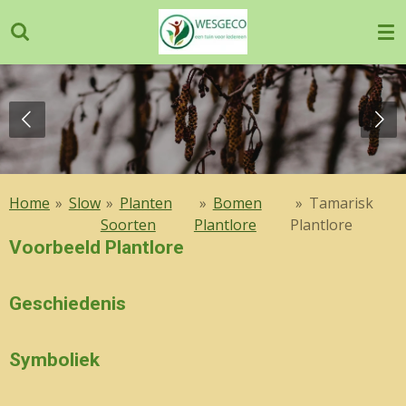
Ga
direct
naar
de
hoofdinhoud
Home
»
Slow
»
Planten
»
Bomen
»
Tamarisk
Soorten
Plantlore
Plantlore
Voorbeeld Plantlore
Geschiedenis
Symboliek