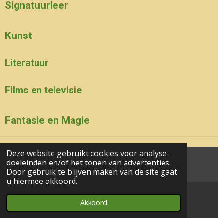
Signatuurleer
Kunst
Literatuur
Films en televisie
Fantasie en Magie
Deze website gebruikt cookies voor analyse-
doeleinden en/of het tonen van advertenties.
aa© 2017 - 2024 wesgeco
Door gebruik te blijven maken van de site gaat
u hiermee akkoord.
Akkoord
E-mailadres