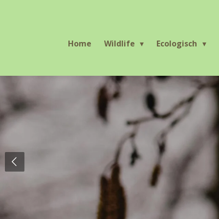
Ga
direct
naar
Home
Wildlife
Ecologisch
de
hoofdinhoud