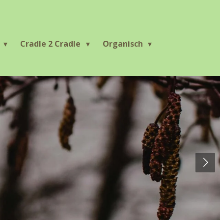
r
Cradle 2 Cradle
Organisch