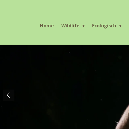
Ga
direct
naar
Home
Wildlife
Ecologisch
de
hoofdinhoud