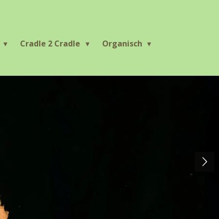
r
Cradle 2 Cradle
Organisch