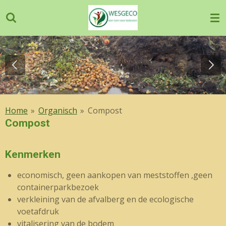
Ga
direct
naar
de
hoofdinhoud
Home
»
Organisch
»
Compost
Compost
Kenmerken
economisch, geen aankopen van meststoffen ,geen
containerparkbezoek
verkleining van de afvalberg en de ecologische
voetafdruk
vitalisering van de bodem