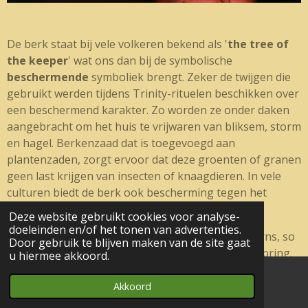
De berk staat bij vele volkeren bekend als '
the tree of
the keeper
' wat ons dan bij de symbolische
beschermende
symboliek brengt. Zeker de twijgen die
gebruikt werden tijdens Trinity-rituelen beschikken over
een beschermend karakter. Zo worden ze onder daken
aangebracht om het huis te vrijwaren van bliksem, storm
en hagel. Berkenzaad dat is toegevoegd aan
plantenzaden, zorgt ervoor dat deze groenten of granen
geen last krijgen van insecten of knaagdieren. In vele
culturen biedt de berk ook bescherming tegen het
kwaad
en zijn demonen in alle facetten.
Deze website gebruikt cookies voor analyse-
doeleinden en/of het tonen van advertenties.
Crowns of birch twigs were placed upon cows’ horns, so
Door gebruik te blijven maken van de site gaat
that cattle would be healthy and yield healthy offspring.
u hiermee akkoord.
Western Slavs placed a birch broom next to a new
mother’s bed or a newborn baby’s cradle as a protective
Akkoord
E-mailadres
charm.