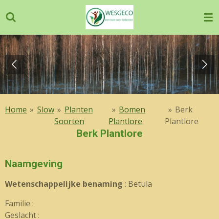
Ga
direct
naar
de
hoofdinhoud
Home
»
Slow
»
Planten
»
Bomen
»
Berk
Soorten
Plantlore
Plantlore
Berk Plantlore
Naamgeving
Wetenschappelijke benaming
: Betula
Familie :
Geslacht :