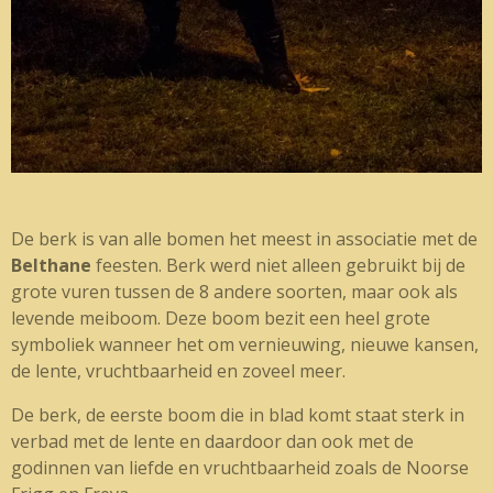
De berk is van alle bomen het meest in associatie met de
Belthane
feesten. Berk werd niet alleen gebruikt bij de
grote vuren tussen de 8 andere soorten, maar ook als
levende meiboom. Deze boom bezit een heel grote
symboliek wanneer het om vernieuwing, nieuwe kansen,
de lente, vruchtbaarheid en zoveel meer.
De berk, de eerste boom die in blad komt staat sterk in
verbad met de lente en daardoor dan ook met de
godinnen van liefde en vruchtbaarheid zoals de Noorse