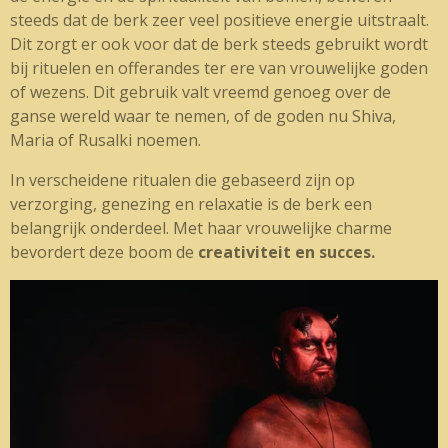
steeds dat de berk zeer veel positieve energie uitstraalt.
Dit zorgt er ook voor dat de berk steeds gebruikt wordt
bij rituelen en offerandes ter ere van vrouwelijke goden
of wezens. Dit gebruik valt vreemd genoeg over de
ganse wereld waar te nemen, of de goden nu Shiva,
Maria of Rusalki noemen.
In verscheidene ritualen die gebaseerd zijn op
verzorging, genezing en relaxatie is de berk een
belangrijk onderdeel. Met haar vrouwelijke charme
bevordert deze boom de
creativiteit en succes.