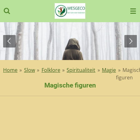
Ga
direct
naar
de
hoofdinhoud
Home
»
Slow
»
Folklore
»
Spiritualiteit
»
Magie
»
Magisc
figuren
Magische figuren