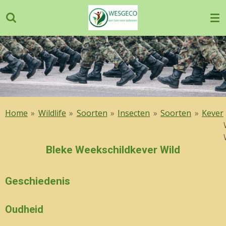
Ga
direct
naar
de
hoofdinhoud
Home
»
Wildlife
»
Soorten
»
Insecten
»
Soorten
»
Kever
Bleke Weekschildkever Wild
Geschiedenis
Oudheid