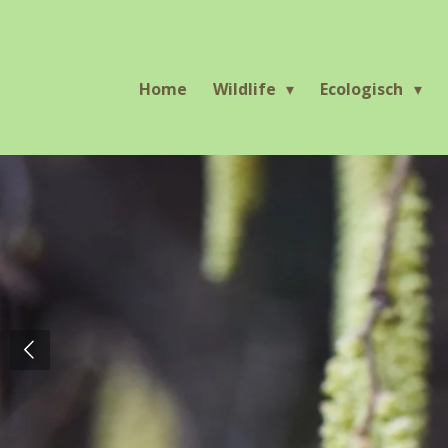
Ga
direct
naar
Home
Wildlife
Ecologisch
de
hoofdinhoud