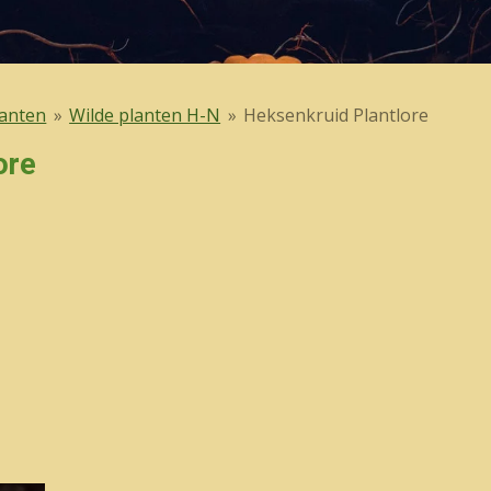
lanten
»
Wilde planten H-N
»
Heksenkruid Plantlore
ore