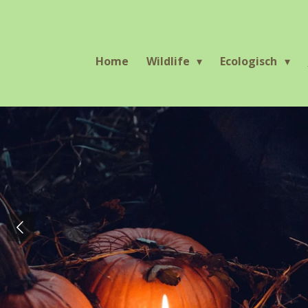
Ga
direct
naar
Home
Wildlife
Ecologisch
de
hoofdinhoud