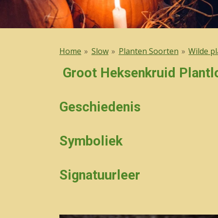
Home
»
Slow
»
Planten Soorten
»
Wilde p
Groot Heksenkruid Plantl
Geschiedenis
Symboliek
Signatuurleer