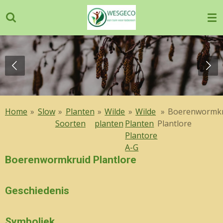
Ga
direct
naar
de
hoofdinhoud
Home
»
Slow
»
Planten
»
Wilde
»
Wilde
»
Boerenwormkr
Soorten
planten
Planten
Plantlore
Plantore
A-G
Boerenwormkruid Plantlore
Geschiedenis
Symboliek