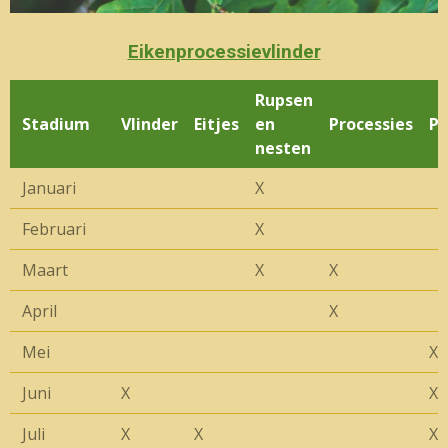
Eikenprocessievlinder
Rupsen
Stadium
Vlinder
Eitjes
en
Processies
P
nesten
Januari
X
Februari
X
Maart
X
X
April
X
Mei
X
Juni
X
X
Juli
X
X
X