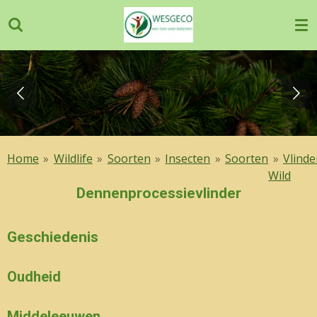
Ga
direct
naar
de
hoofdinhoud
Home
»
Wildlife
»
Soorten
»
Insecten
»
Soorten
»
Vlinde
Wild
Dennenprocessievlinder
Geschiedenis
Oudheid
Middeleeuwen