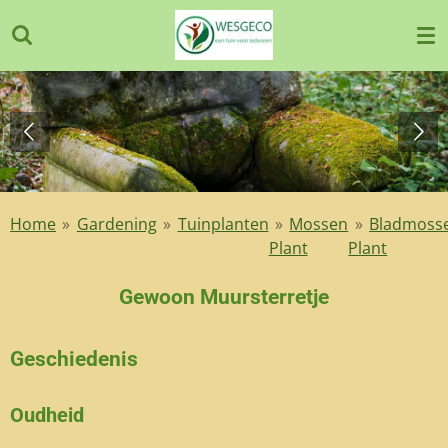
Ga
direct
naar
de
hoofdinhoud
Home
»
Gardening
»
Tuinplanten
»
Mossen
»
Bladmoss
Plant
Plant
Gewoon Muursterretje
Geschiedenis
Oudheid