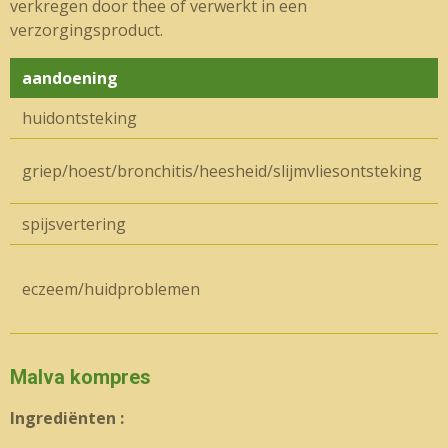
verkregen door thee of verwerkt in een
verzorgingsproduct.
aandoening
b
huidontsteking
k
t
griep/hoest/bronchitis/heesheid/slijmvliesontsteking
g
spijsvertering
t
t
eczeem/huidproblemen
a
b
Malva kompres
Ingrediënten :