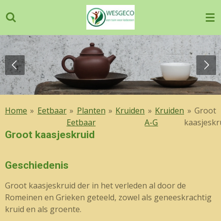
Ga
direct
naar
de
hoofdinhoud
Home
»
Eetbaar
»
Planten
»
Kruiden
»
Kruiden
»
Groot
Eetbaar
A-G
kaasjeskr
Groot kaasjeskruid
Geschiedenis
Groot kaasjeskruid der in het verleden al door de
Romeinen en Grieken geteeld, zowel als geneeskrachtig
kruid en als groente.