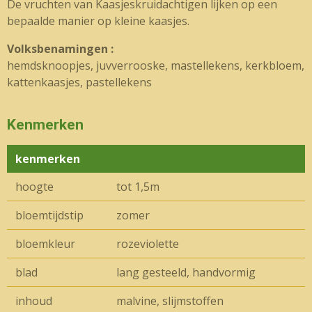
De vruchten van Kaasjeskruidachtigen lijken op een
bepaalde manier op kleine kaasjes.
Volksbenamingen :
hemdsknoopjes, juvverrooske, mastellekens, kerkbloem,
kattenkaasjes, pastellekens
Kenmerken
kenmerken
hoogte
tot 1,5m
bloemtijdstip
zomer
bloemkleur
rozeviolette
blad
lang gesteeld, handvormig
inhoud
malvine, slijmstoffen