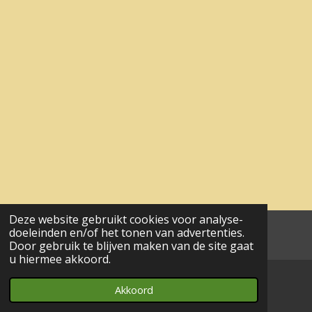
Deze website gebruikt cookies voor analyse-
doeleinden en/of het tonen van advertenties.
aa© 2017 - 2024 wesgeco
Door gebruik te blijven maken van de site gaat
u hiermee akkoord.
Akkoord
E-mailadres