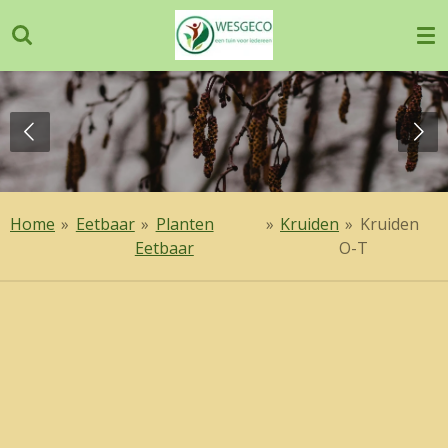
Ga
direct
naar
de
hoofdinhoud
Home
»
Eetbaar
»
Planten
»
Kruiden
»
Kruiden
Eetbaar
O-T