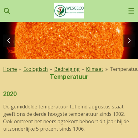
Ga
direct
naar
de
hoofdinhoud
Home
»
Ecologisch
»
Bedreiging
»
Klimaat
»
Temperatu
Temperatuur
2020
De gemiddelde temperatuur tot eind augustus staat
geeft ons de derde hoogste temperatuur sinds 1902.
Ook omtrent het neerslagtekort behoort dit jaar bij de
uitzonderlijke 5 procent sinds 1906.