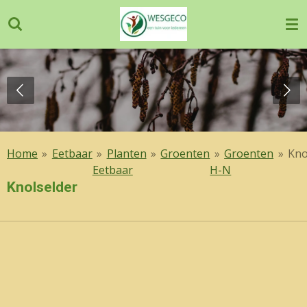
Ga
direct
naar
de
hoofdinhoud
Home
»
Eetbaar
»
Planten
»
Groenten
»
Groenten
»
Kno
Eetbaar
H-N
Knolselder