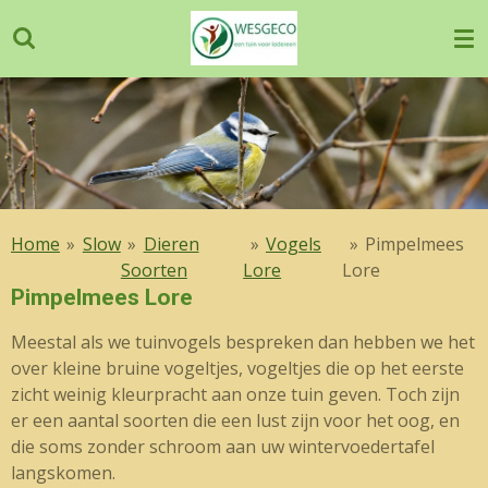
Ga
direct
naar
de
hoofdinhoud
Home
»
Slow
»
Dieren
»
Vogels
»
Pimpelmees
Soorten
Lore
Lore
Pimpelmees Lore
Meestal als we tuinvogels bespreken dan hebben we het
over kleine bruine vogeltjes, vogeltjes die op het eerste
zicht weinig kleurpracht aan onze tuin geven. Toch zijn
er een aantal soorten die een lust zijn voor het oog, en
die soms zonder schroom aan uw wintervoedertafel
langskomen.