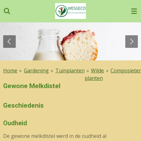
Ga
direct
naar
de
hoofdinhoud
Home
»
Gardening
»
Tuinplanten
»
Wilde
»
Composieten
planten
Gewone Melkdistel
Geschiedenis
Oudheid
De gewone melkdistel werd in de oudheid al