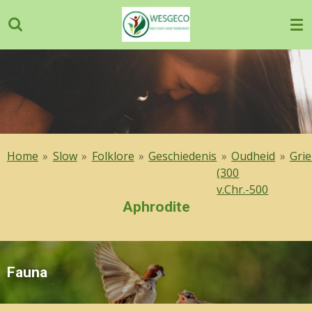
Ga
direct
naar
de
hoofdinhoud
Home
»
Slow
»
Folklore
»
Geschiedenis
»
Oudheid
»
Grie
(300
v.Chr.-500
Aphrodite
Fauna